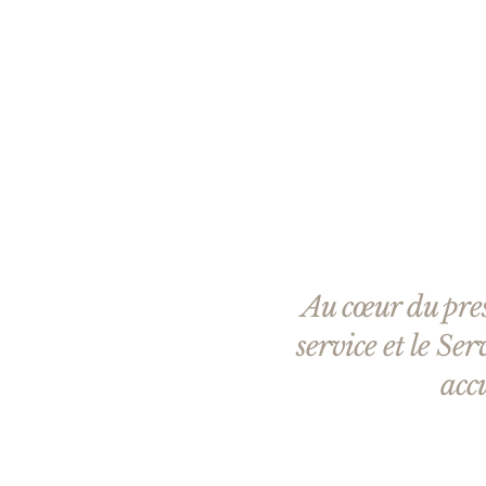
Au cœur du pres
service et le Se
accu