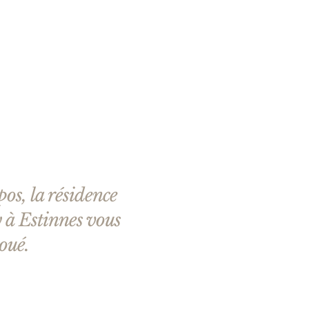
os, la résidence
y à Estinnes vous
voué.