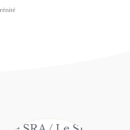
rénité
Le SRA / Le SLS