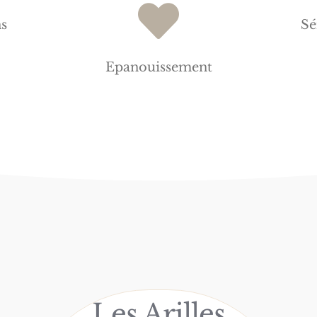
s
Sé
Epanouissement
Les Arilles