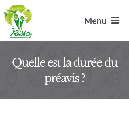
Passer
au
Menu
contenu
L’Arbre de Jade
Quelle est la durée du
préavis ?
Les Arilles
Le SRA / SLS
Le Rouveroy recrute