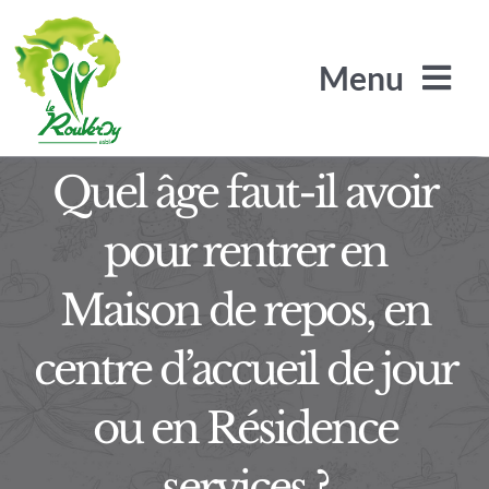
Passer
au
Menu
contenu
Quel âge faut-il avoir
L’Arbre de Jade
pour rentrer en
Maison de repos, en
Les Arilles
centre d’accueil de jour
Le SRA / SLS
ou en Résidence
Le Rouveroy recrute
services ?