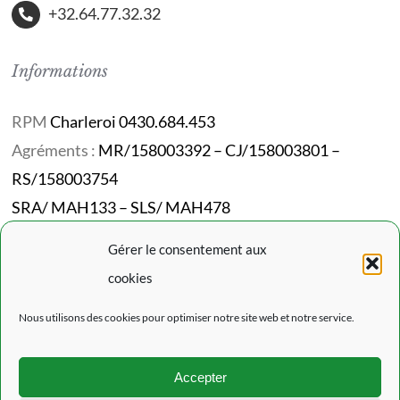
+32.64.77.32.32
Informations
RPM
Charleroi 0430.684.453
Agréments :
MR/158003392 – CJ/158003801 –
RS/158003754
SRA/ MAH133 – SLS/ MAH478
Codes NACE :
87101/87301/87302/87202
Gérer le consentement aux
cookies
Mentions Légales
Nous utilisons des cookies pour optimiser notre site web et notre service.
Politique de confidentialité
Accepter
Politique de cookies (EU)