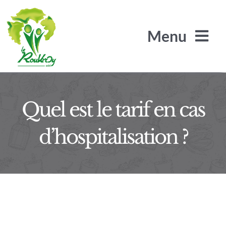
Passer
au
Menu
contenu
L’Arbre de Jade
Quel est le tarif en cas
d’hospitalisation ?
Les Arilles
Le SRA / SLS
Le Rouveroy recrute