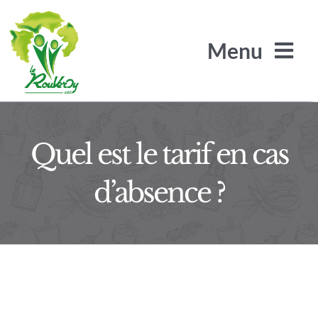
Passer
au
Menu
contenu
Quel est le tarif en cas
L’Arbre de Jade
d’absence ?
Les Arilles
Le SRA / SLS
Le Rouveroy recrute