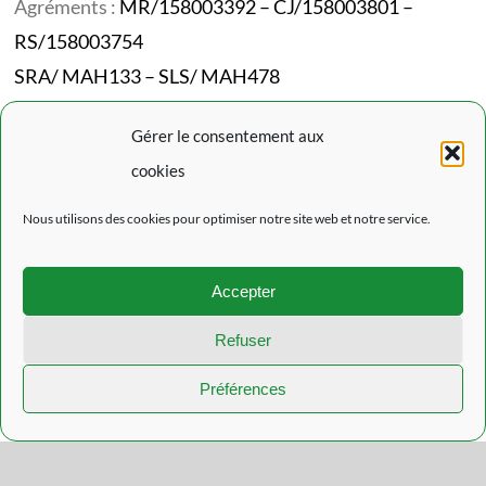
Agréments :
MR/158003392 – CJ/158003801 –
RS/158003754
SRA/ MAH133 – SLS/ MAH478
Codes NACE :
87101/87301/87302/87202
Gérer le consentement aux
cookies
Mentions Légales
Nous utilisons des cookies pour optimiser notre site web et notre service.
Politique de confidentialité
Politique de cookies (EU)
Accepter
L’actualité du Rouveroy
Refuser
Préférences
© Copyright 2021 - 2026 | Réalisation
Datascreen.be
| Tous droits