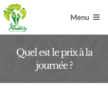
Passer
au
Menu
contenu
L’Arbre de Jade
Quel est le prix à la
journée ?
Les Arilles
Le SRA / SLS
Le Rouveroy recrute