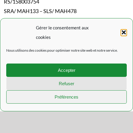
RS/158003754
SRA/ MAH133 – SLS/ MAH478
Codes NACE :
87101/87301/87302/87202
Gérer le consentement aux
cookies
Mentions Légales
Nous utilisons des cookies pour optimiser notre site web et notre service.
Politique de confidentialité
Politique de cookies (EU)
Accepter
L’actualité du Rouveroy
Refuser
Préférences
© Copyright 2021 - 2026 | Réalisation
Datascreen.be
| Tous droits
réservés