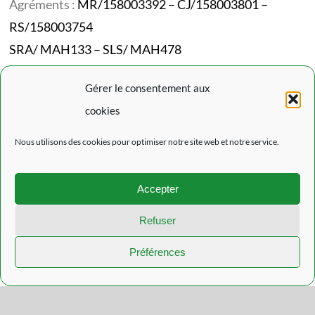
Agréments :
MR/158003392 – CJ/158003801 –
RS/158003754
SRA/ MAH133 – SLS/ MAH478
Codes NACE :
87101/87301/87302/87202
Gérer le consentement aux
cookies
Mentions Légales
Nous utilisons des cookies pour optimiser notre site web et notre service.
Politique de confidentialité
Politique de cookies (EU)
Accepter
L’actualité du Rouveroy
Refuser
Préférences
© Copyright 2021 - 2026 | Réalisation
Datascreen.be
| Tous droits