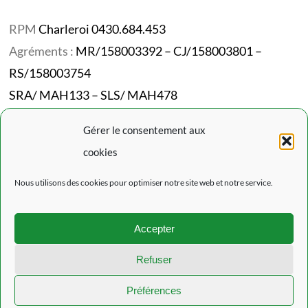
RPM
Charleroi 0430.684.453
Agréments :
MR/158003392 – CJ/158003801 –
RS/158003754
SRA/ MAH133 – SLS/ MAH478
Codes NACE :
87101/87301/87302/87202
Gérer le consentement aux
cookies
Mentions Légales
Nous utilisons des cookies pour optimiser notre site web et notre service.
Politique de confidentialité
Politique de cookies (EU)
Accepter
L’actualité du Rouveroy
Refuser
Préférences