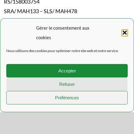
RS/158003754
SRA/ MAH133 – SLS/ MAH478
Codes NACE :
87101/87301/87302/87202
Gérer le consentement aux
cookies
Mentions Légales
Nous utilisons des cookies pour optimiser notre site web et notre service.
Politique de confidentialité
Politique de cookies (EU)
Accepter
L’actualité du Rouveroy
Refuser
Préférences
© Copyright 2021 - 2026 | Réalisation
Datascreen.be
| Tous droits
réservés