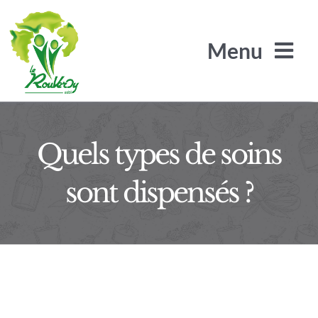
Passer
au
Menu
contenu
Quels types de soins
L’Arbre de Jade
sont dispensés ?
Les Arilles
Le SRA / SLS
Le Rouveroy recrute