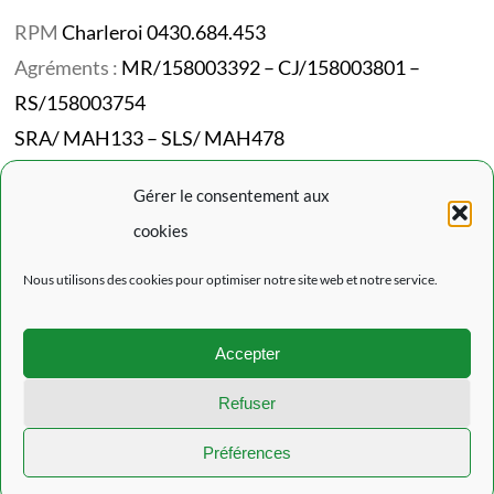
RPM
Charleroi 0430.684.453
Agréments :
MR/158003392 – CJ/158003801 –
RS/158003754
SRA/ MAH133 – SLS/ MAH478
Codes NACE :
87101/87301/87302/87202
Gérer le consentement aux
cookies
Mentions Légales
Nous utilisons des cookies pour optimiser notre site web et notre service.
Politique de confidentialité
Politique de cookies (EU)
Accepter
L’actualité du Rouveroy
Refuser
Préférences