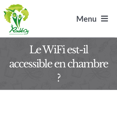
Passer
au
Menu
contenu
Le WiFi est-il
L’Arbre de Jade
accessible en chambre
Les Arilles
?
Le SRA / SLS
Le Rouveroy recrute