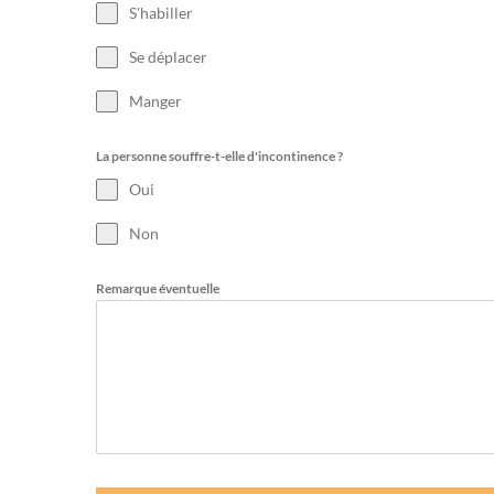
S'habiller
Se déplacer
Manger
La personne souffre-t-elle d'incontinence ?
Oui
Non
Remarque éventuelle